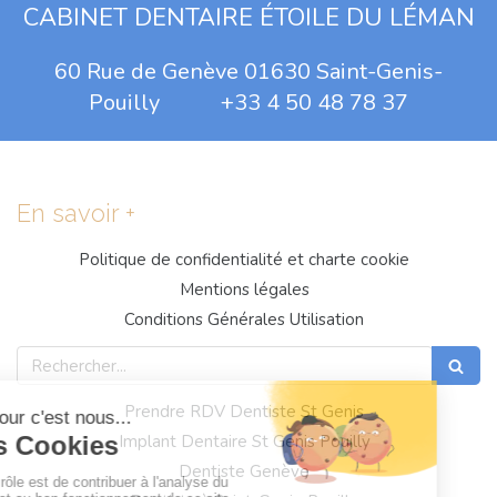
CABINET DENTAIRE ÉTOILE DU LÉMAN
60 Rue de Genève 01630 Saint-Genis-
Pouilly +33 4 50 48 78 37
En savoir +
Politique de confidentialité et charte cookie
Mentions légales
Conditions Générales Utilisation
Rechercher
Prendre RDV Dentiste St Genis
Implant Dentaire St Genis Pouilly
Dentiste Genève