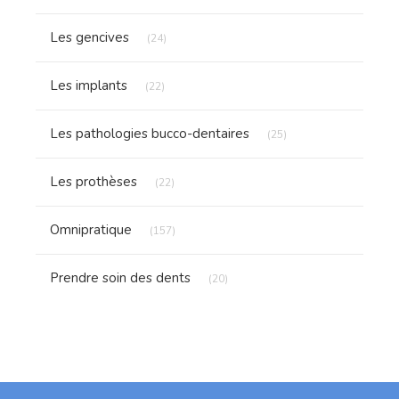
Articles Count
Les gencives
(24)
Articles Count
Les implants
(22)
Articles Count
Les pathologies bucco-dentaires
(25)
Articles Count
Les prothèses
(22)
Articles Count
Omnipratique
(157)
Articles Count
Prendre soin des dents
(20)