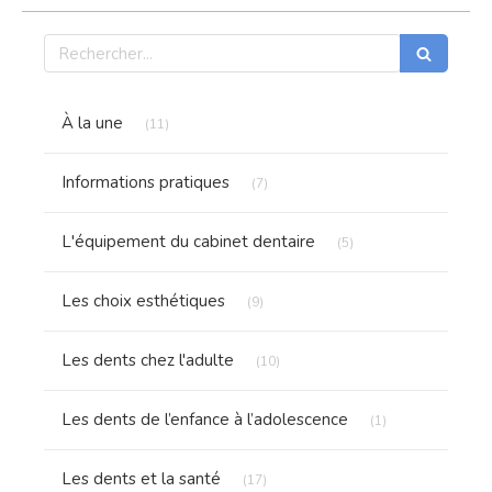
Rechercher
Articles Count
À la une
(11)
Articles Count
Informations pratiques
(7)
Articles Count
L'équipement du cabinet dentaire
(5)
Articles Count
Les choix esthétiques
(9)
Articles Count
Les dents chez l'adulte
(10)
Articles Count
Les dents de l’enfance à l’adolescence
(1)
Articles Count
Les dents et la santé
(17)