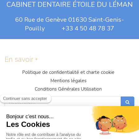
CABINET DENTAIRE ÉTOILE DU LÉMAN
60 Rue de Genève 01630 Saint-Genis-
Pouilly +33 4 50 48 78 37
En savoir +
Politique de confidentialité et charte cookie
Mentions légales
Conditions Générales Utilisation
Rechercher
Prendre RDV Dentiste St Genis
Implant Dentaire St Genis Pouilly
Dentiste Genève