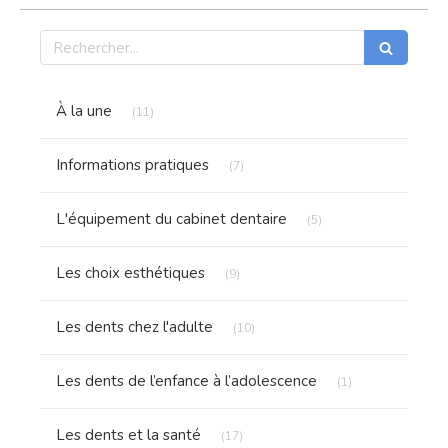
Rechercher
Articles Count
À la une
(11)
Articles Count
Informations pratiques
(7)
Articles Count
L'équipement du cabinet dentaire
(5)
Articles Count
Les choix esthétiques
(9)
Articles Count
Les dents chez l'adulte
(10)
Articles Count
Les dents de l’enfance à l’adolescence
(1)
Articles Count
Les dents et la santé
(17)