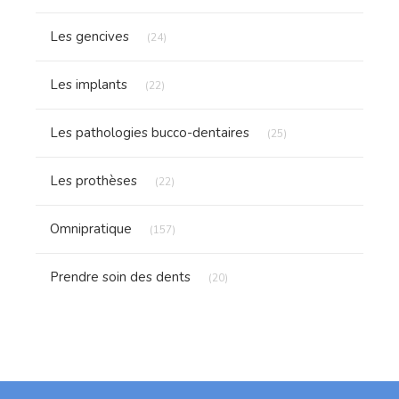
Articles Count
Les gencives
(24)
Articles Count
Les implants
(22)
Articles Count
Les pathologies bucco-dentaires
(25)
Articles Count
Les prothèses
(22)
Articles Count
Omnipratique
(157)
Articles Count
Prendre soin des dents
(20)