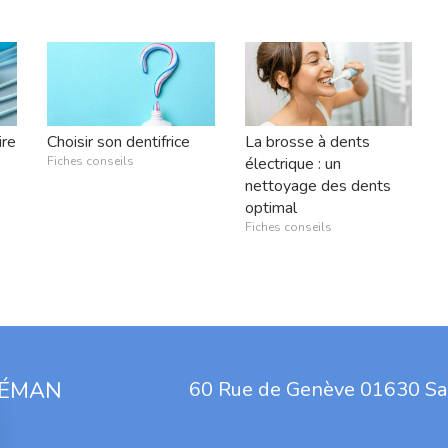
ire
Choisir son dentifrice
La brosse à dents
Fiches conseils
électrique : un
nettoyage des dents
optimal
Fiches conseils
LÉMAN
60 Rue de Genève 01630 S