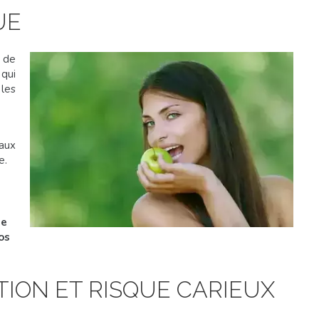
UE
 de
 qui
les
aux
e.
de
os
ON ET RISQUE CARIEUX