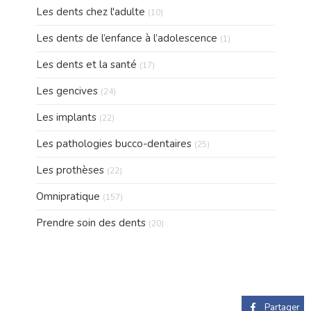
Articles Count
Les dents chez l'adulte
(10)
Articles Count
Les dents de l’enfance à l’adolescence
(1)
Articles Count
Les dents et la santé
(17)
Articles Count
Les gencives
(24)
Articles Count
Les implants
(22)
Articles Count
Les pathologies bucco-dentaires
(25)
Articles Count
Les prothèses
(22)
Articles Count
Omnipratique
(157)
Articles Count
Prendre soin des dents
(20)
Partager