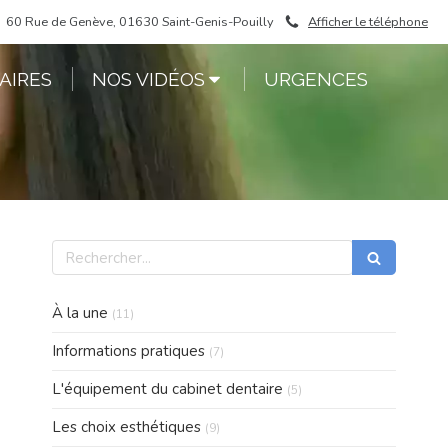
60 Rue de Genève, 01630 Saint-Genis-Pouilly
Afficher le téléphone
AIRES
NOS VIDÉOS
URGENCES
Rechercher
Articles Count
À la une
(11)
Articles Count
Informations pratiques
(7)
Articles Count
L'équipement du cabinet dentaire
(5)
Articles Count
Les choix esthétiques
(9)