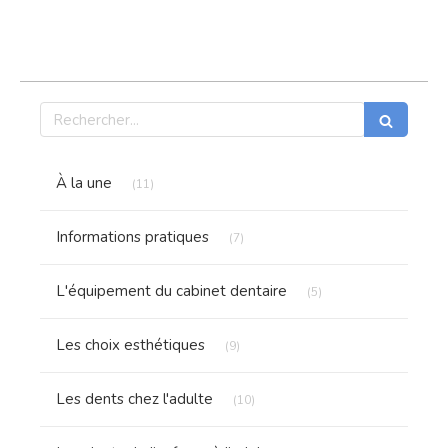
Rechercher
Articles Count
À la une
(11)
Articles Count
Informations pratiques
(7)
Articles Count
L'équipement du cabinet dentaire
(5)
Articles Count
Les choix esthétiques
(9)
Articles Count
Les dents chez l'adulte
(10)
Articles Count