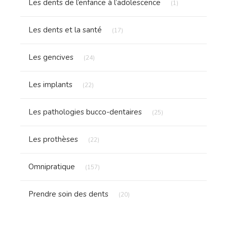
Les dents de l’enfance à l’adolescence
(1)
Articles Count
Les dents et la santé
(17)
Articles Count
Les gencives
(24)
Articles Count
Les implants
(22)
Articles Count
Les pathologies bucco-dentaires
(25)
Articles Count
Les prothèses
(22)
Articles Count
Omnipratique
(157)
Articles Count
Prendre soin des dents
(20)