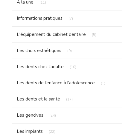
À la une
(11)
Articles Count
Informations pratiques
(7)
Articles Count
L'équipement du cabinet dentaire
(5)
Articles Count
Les choix esthétiques
(9)
Articles Count
Les dents chez l'adulte
(10)
Articles Count
Les dents de l’enfance à l’adolescence
(1)
Articles Count
Les dents et la santé
(17)
Articles Count
Les gencives
(24)
Articles Count
Les implants
(22)