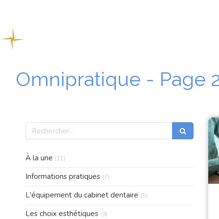
ACCU
Omnipratique - Page 
Rechercher
Articles Count
À la une
(11)
Articles Count
Informations pratiques
(7)
Articles Count
L'équipement du cabinet dentaire
(5)
Articles Count
Les choix esthétiques
(9)