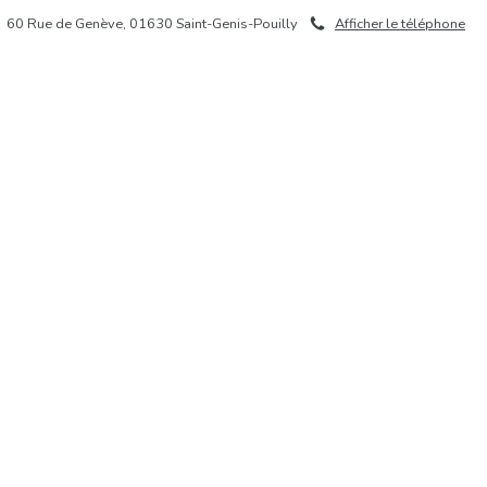
60 Rue de Genève, 01630 Saint-Genis-Pouilly
Afficher le téléphone
& HORAIRES
NOS VIDÉOS
URGENCES