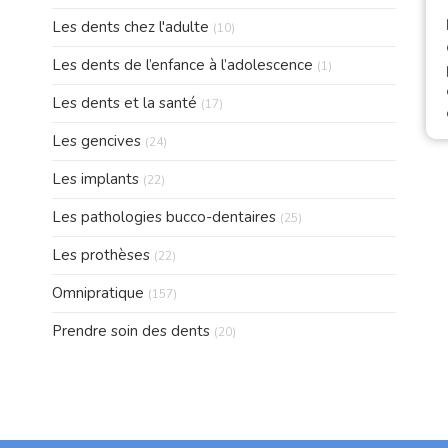
Articles Count
Les dents chez l'adulte
(10)
Articles Count
Les dents de l’enfance à l’adolescence
(1)
Articles Count
Les dents et la santé
(17)
Articles Count
Les gencives
(24)
Articles Count
Les implants
(22)
Articles Count
Les pathologies bucco-dentaires
(25)
Articles Count
Les prothèses
(22)
Articles Count
Omnipratique
(157)
Articles Count
Prendre soin des dents
(20)