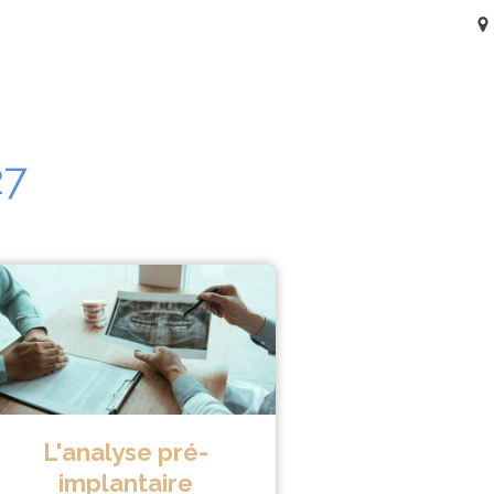
EIL
CABINET
ACTUALITÉS
ACCÈS 
27
L'analyse pré-
implantaire