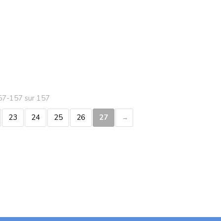
157-157 sur 157
23
24
25
26
27