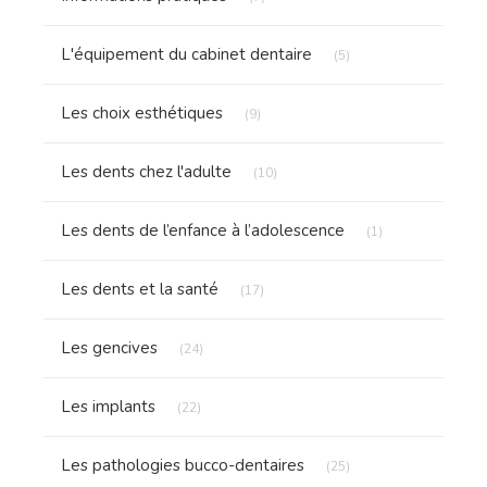
Articles Count
L'équipement du cabinet dentaire
(5)
Articles Count
Les choix esthétiques
(9)
Articles Count
Les dents chez l'adulte
(10)
Articles Count
Les dents de l’enfance à l’adolescence
(1)
Articles Count
Les dents et la santé
(17)
Articles Count
Les gencives
(24)
Articles Count
Les implants
(22)
Articles Count
Les pathologies bucco-dentaires
(25)